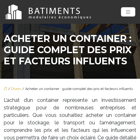
ACHETER UN CONTAINER :
GUIDE COMPLET DES PRIX
ET FACTEURS INFLUENTS
/
Divers
/ Acheter un container : guide complet des prix et facteurs influents
L’achat d’un container représente un investissement
stratégique pour de nombreuses entreprises et
particuliers. Que vous souhaitiez acheter un container
pour le stockage, le transport ou l’aménagement,
comprendre les prix et les facteurs qui les influencent
vous permettra de faire un choix éclairé. Ce guide détaillé